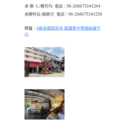
承 辦 人:鄭竹均 電話：06-2686751#1264
承辦科長:楊朝全 電話：06-2686751#1250
標籤：
#新春環保祭拜 紙錢集中焚燒助減空
污