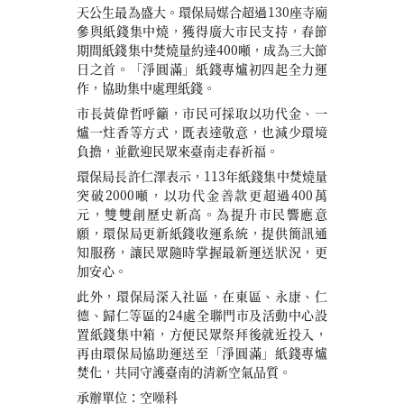
天公生最為盛大。環保局媒合超過130座寺廟
參與紙錢集中燒，獲得廣大市民支持，春節
期間紙錢集中焚燒量約達400噸，成為三大節
日之首。「淨圓滿」紙錢專爐初四起全力運
作，協助集中處理紙錢。
市長黃偉哲呼籲，市民可採取以功代金、一
爐一炷香等方式，既表達敬意，也減少環境
負擔，並歡迎民眾來臺南走春祈福。
環保局長許仁澤表示，113年紙錢集中焚燒量
突破2000噸，以功代金善款更超過400萬
元，雙雙創歷史新高。為提升市民響應意
願，環保局更新紙錢收運系統，提供簡訊通
知服務，讓民眾隨時掌握最新運送狀況，更
加安心。
此外，環保局深入社區，在東區、永康、仁
德、歸仁等區的24處全聯門市及活動中心設
置紙錢集中箱，方便民眾祭拜後就近投入，
再由環保局協助運送至「淨圓滿」紙錢專爐
焚化，共同守護臺南的清新空氣品質。
承辦單位：空噪科